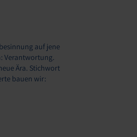
kbesinnung auf jene
n: Verantwortung.
neue Ära. Stichwort
Werte bauen wir: