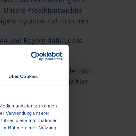
 Unsere Projektentwickler
igerungspotenzial zu sichern.
en und Bayern dafür, dass
rbar bleiben kann.
ünchen, sondern verteilen sich
Über Cookies
Bauvorhaben können Sie hier
 Medien anbieten zu können
hrer Verwendung unserer
 führen diese Informationen
ie im Rahmen Ihrer Nutzung