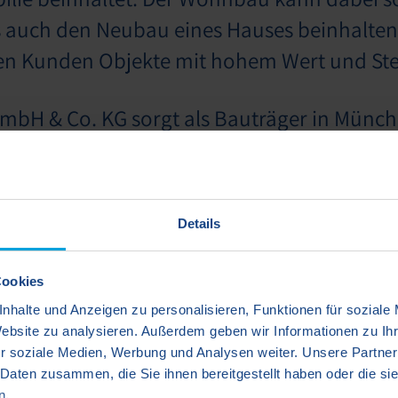
uch den Neubau eines Hauses beinhalten.
 den Kunden Objekte mit hohem Wert und Ste
GmbH & Co. KG sorgt als Bauträger in Münch
auch in Zukunft für alle Menschen realisie
en sich nicht nur auf das Stadtgebiet in M
Details
ett Bayern. Den Stand unserer aktuellen 
einsehen.
Cookies
nhalte und Anzeigen zu personalisieren, Funktionen für soziale
Website zu analysieren. Außerdem geben wir Informationen zu I
Unsere Bauprojekte
r soziale Medien, Werbung und Analysen weiter. Unsere Partner
 Daten zusammen, die Sie ihnen bereitgestellt haben oder die s
n.