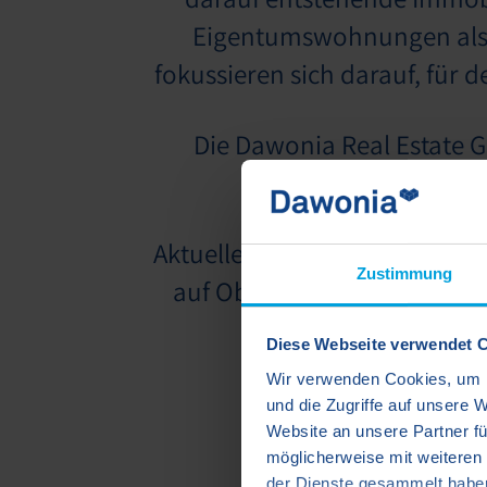
Eigentumswohnungen als a
fokussieren sich darauf, für
Die Dawonia Real Estate 
Wohnen in Bayern 
Aktuelle Bauvorhaben erstreck
Zustimmung
auf Oberbayern sowie kompl
Diese Webseite verwendet 
Wir verwenden Cookies, um I
und die Zugriffe auf unsere 
Website an unsere Partner fü
möglicherweise mit weiteren
der Dienste gesammelt habe