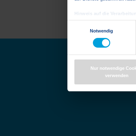
Hinweis auf die Verarbeitun
Google Ireland Limited) ei
Einwilligungsauswahl
Notwendig
Indem Sie auf "Cookies zulass
Daten in den USA verarbeite
Standards unzureichendem Da
US-Behörden, zu Kontroll- 
verarbeitet werden können. 
Nur notwendige Cook
finden Sie in der Datenschut
verwenden
https://www.dawonia.de/d