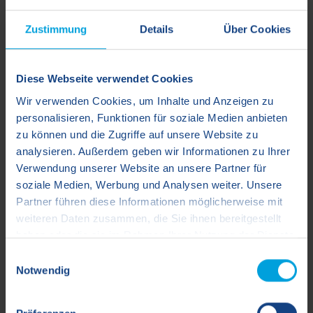
Zustimmung
Details
Über Cookies
Diese Webseite verwendet Cookies
Wir verwenden Cookies, um Inhalte und Anzeigen zu
personalisieren, Funktionen für soziale Medien anbieten
zu können und die Zugriffe auf unsere Website zu
analysieren. Außerdem geben wir Informationen zu Ihrer
Verwendung unserer Website an unsere Partner für
soziale Medien, Werbung und Analysen weiter. Unsere
Partner führen diese Informationen möglicherweise mit
weiteren Daten zusammen, die Sie ihnen bereitgestellt
Youtube
Linked in
Xing
haben oder die sie im Rahmen Ihrer Nutzung der Dienste
gesammelt haben.
Einwilligungsauswahl
Als Ansprechpartner:in sind wir für Sie da:
Notwendig
Hinweis auf die Verarbeitung Ihrer auf dieser
Montag - Donnerstag:
Webseite erhobenen Daten, sofern durch einen