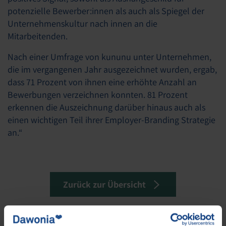
potenzielle Bewerber:innen als auch als Spiegel der
Unternehmenskultur nach innen an die
Mitarbeitenden.
Nach einer Umfrage von kununu unter Unternehmen,
die im vergangenen Jahr ausgezeichnet wurden, ergab,
dass 71 Prozent von ihnen eine erhöhte Anzahl an
Bewerbungen verzeichnen konnten. 81 Prozent
erkennen die Auszeichnung darüber hinaus auch als
einen wichtigen Teil ihrer Employer-Branding Strategie
an.“
Zurück zur Übersicht