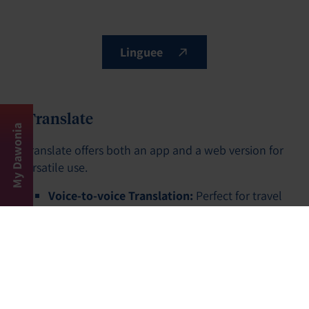
Linguee
iTranslate
My Dawonia
iTranslate offers both an app and a web version for
versatile use.
Voice-to-voice Translation:
Perfect for travel
and quick communication.
Website-Translation:
Translate entire
websites directly in your browser.
Tip:
Activate the voice mode to communicate more
efficiently on the go.