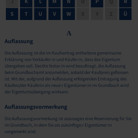
J
K
L
M
N
O
P
Q
R
S
T
U
V
W
X
Y
Z
Ü
A
Auflassung
Die Auflassung ist die im Kaufvertrag enthaltene gemeinsame
Erklärung von Verkäufer:in und Käufer:in, dass das Eigentum
übergehen soll. Der/die Notar:in wird beauftragt, die Auflassung
beim Grundbuchamt anzumelden, sobald der Kaufpreis geflossen
ist. Mit der, aufgrund der Auflassung erfolgenden Eintragung des
Käufers/der Käuferin als neue:r Eigentümer:in im Grundbuch wird
der Eigentumsübergang wirksam.
Auflassungsvormerkung
Die Auflassungsvormerkung ist sozusagen eine Reservierung für Sie
im Grundbuch, in dem Sie als zukünftige:r Eigentümer:in
vorgemerkt sind.