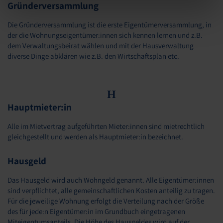
Gründerversammlung
unserem Impressum
https://www.dawonia.de/de/impressum
.
Die Gründerversammlung ist die erste Eigentümerversammlung, in
der die Wohnungseigentümer:innen sich kennen lernen und z.B.
dem Verwaltungsbeirat wählen und mit der Hausverwaltung
diverse Dinge abklären wie z.B. den Wirtschaftsplan etc.
H
Hauptmieter:in
Alle im Mietvertrag aufgeführten Mieter:innen sind mietrechtlich
gleichgestellt und werden als Hauptmieter:in bezeichnet.
Hausgeld
Das Hausgeld wird auch Wohngeld genannt. Alle Eigentümer:innen
sind verpflichtet, alle gemeinschaftlichen Kosten anteilig zu tragen.
Für die jeweilige Wohnung erfolgt die Verteilung nach der Größe
des für jede:n Eigentümer:in im Grundbuch eingetragenen
Miteigentumsanteils. Die Höhe des Hausgeldes wird auf der