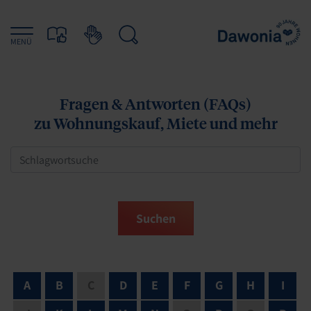
MENÜ
Fragen & Antworten (FAQs)
zu Wohnungskauf, Miete und mehr
Suchen
A
B
C
D
E
F
G
H
I