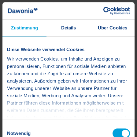
sind, finden Sie weitere Informationen und Kontaktdaten
hier:
Gewerbeflächen
Schauen Sie doch gleich mal auf unserer Gewerbe-Seiten nach, ob
eine passende Gewerbefläche für Sie frei ist. Gerne beraten wir Sie
Zustimmung
Details
Über Cookies
hierzu ganz individuell..
Grundbuch
Diese Webseite verwendet Cookies
Wir verwenden Cookies, um Inhalte und Anzeigen zu
Das Grundbuch ist ein öffentliches, amtliches Verzeichnis, das bei
personalisieren, Funktionen für soziale Medien anbieten
einer Abteilung des zuständigen Amtsgerichts, dem Grundbuchamt,
geführt wird. Im Grundbuch sind alle Eigentumsverhältnisse an
zu können und die Zugriffe auf unsere Website zu
allen Immobilien und Grundstücken festgehalten. Das jeweilige
analysieren. Außerdem geben wir Informationen zu Ihrer
Grundbuch wird bei jedem Verkauf wieder auf die/den neue:n
Verwendung unserer Website an unsere Partner für
Eigentümer:in geändert. Auch Eintragungen wie Dienstbarkeit
soziale Medien, Werbung und Analysen weiter. Unsere
werden hier geändert.
Partner führen diese Informationen möglicherweise mit
weiteren Daten zusammen, die Sie ihnen bereitgestellt
Grunderwerbsteuer
haben oder die sie im Rahmen Ihrer Nutzung der Dienste
gesammelt haben.
Die Grunderwerbsteuer fällt beim Erwerb einer Wohnung oder einer
Einwilligungsauswahl
anderen Immobilie an. Die Höhe wird von den Bundesländern
Notwendig