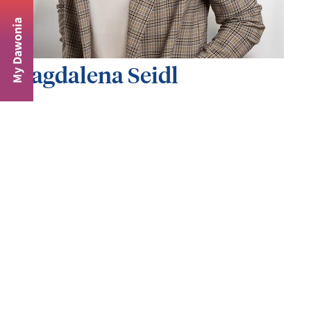
My Dawonia
Magdalena Seidl
Investmentmanagerin | Verkauf
+49 89 306 17 - 517
magdalena.seidl@dawonia.de