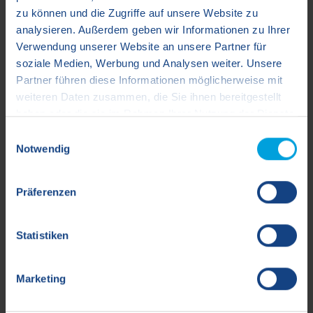
Zurück zur Übersicht
zu können und die Zugriffe auf unsere Website zu
analysieren. Außerdem geben wir Informationen zu Ihrer
Verwendung unserer Website an unsere Partner für
soziale Medien, Werbung und Analysen weiter. Unsere
Partner führen diese Informationen möglicherweise mit
weiteren Daten zusammen, die Sie ihnen bereitgestellt
haben oder die sie im Rahmen Ihrer Nutzung der Dienste
gesammelt haben.
Einwilligungsauswahl
Notwendig
Hinweis auf die Verarbeitung Ihrer auf dieser
Webseite erhobenen Daten, sofern durch einen
Präferenzen
Drittanbieter (z.B. Google Ireland Limited) eine
Datenübermittlung in die USA nicht ausgeschlossen
werden kann
:
Statistiken
Indem Sie auf "Cookies zulassen" klicken, willigen Sie
Marketing
zugleich gem. Art. 49 Abs. 1 S. 1 lit. a) DSGVO ein, dass
Youtube
Linked in
Xing
Ihre Daten in den USA verarbeitet werden. Die USA