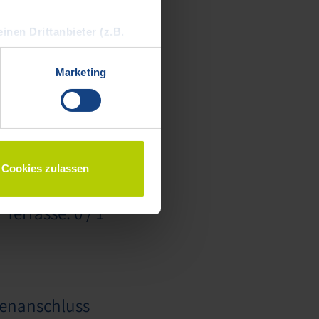
inen Drittanbieter (z.B.
en kann
:
2
Marketing
 a) DSGVO ein, dass Ihre
n Land mit einem nach EU-
siko, dass Ihre Daten durch
behelfsmöglichkeiten,
esucher und der Dawonia
Cookies zulassen
serem Impressum
Terrasse: 0 / 1
enanschluss