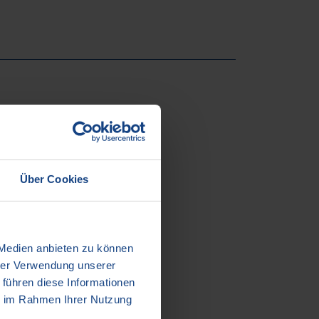
typ: Bedarf
rt: 59kWh/(m²*a)
Über Cookies
: Fernwärme
 Medien anbieten zu können
 B
hrer Verwendung unserer
 führen diese Informationen
tum: 30.04.2021
ie im Rahmen Ihrer Nutzung