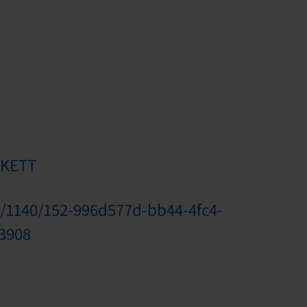
RKETT
1/1140/152-996d577d-bb44-4fc4-
3908