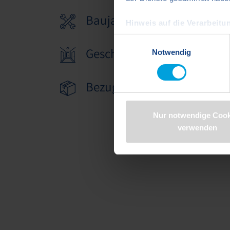
Baujahr: 2020
Hinweis auf die Verarbeitun
Google Ireland Limited) ei
Einwilligungsauswahl
Geschoss: 5
Notwendig
Indem Sie auf "Cookies zulass
Daten in den USA verarbeite
Bezugstermin: 01.09.2026
Standards unzureichendem Da
US-Behörden, zu Kontroll- 
verarbeitet werden können. 
Nur notwendige Cook
finden Sie in der Datenschut
verwenden
https://www.dawonia.de/d