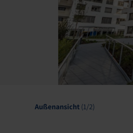
Außenansicht
Dawonia.jpg
(2/2)
(1/2)