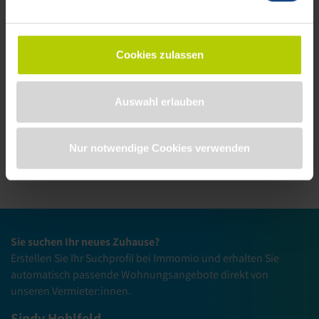
Hinweise
Ihre Daten in den USA verarbeitet werden. Die USA
werden vom Europäischen Gerichtshof als ein Land mit
Bei Interesse vereinbaren Sie direkt Ihren persönlichen
einem nach EU-Standards unzureichendem
Besichtigungstermin.
Cookies zulassen
Datenschutzniveau eingeschätzt. Es besteht
Wir freuen uns Sie beraten zu dürfen!
insbesondere das Risiko, dass Ihre Daten durch US-
Behörden, zu Kontroll- und zu Überwachungszwecken,
Auswahl erlauben
möglicherweise auch ohne Rechtsbehelfsmöglichkeiten,
verarbeitet werden können. Weitere Informationen zum
Gewerbe markieren
Jetzt anfragen
Umgang mit Ihren Daten als Seitenbesucher und der
Nur notwendige Cookies verwenden
Dawonia finden Sie in der Datenschutzerklärung
https://www.dawonia.de/de/datenschutz
und in
unserem Impressum
https://www.dawonia.de/de/impressum
.
Sie suchen Ihr neues Zuhause?
Erstellen Sie Ihr Suchprofil bei Immomio und erhalten Sie
automatisch passende Wohnungsangebote direkt von
unseren Vermieter:innen.
Sindy Hohlfeld