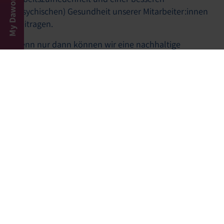
My Dawonia
(psychischen) Gesundheit unserer Mitarbeiter:innen
beitragen.
Denn nur dann können wir eine nachhaltige
Bindung sowie ein langfristiges Engagement
unserer Mitarbeitenden erreichen.