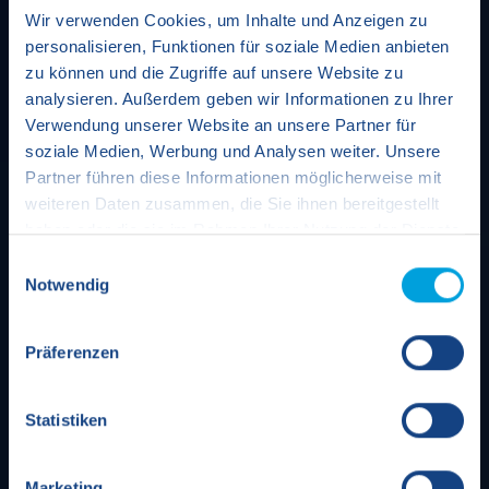
Wir verwenden Cookies, um Inhalte und Anzeigen zu
personalisieren, Funktionen für soziale Medien anbieten
zu können und die Zugriffe auf unsere Website zu
analysieren. Außerdem geben wir Informationen zu Ihrer
Verwendung unserer Website an unsere Partner für
soziale Medien, Werbung und Analysen weiter. Unsere
Partner führen diese Informationen möglicherweise mit
weiteren Daten zusammen, die Sie ihnen bereitgestellt
haben oder die sie im Rahmen Ihrer Nutzung der Dienste
gesammelt haben.
Einwilligungsauswahl
Notwendig
Hinweis auf die Verarbeitung Ihrer auf dieser
Webseite erhobenen Daten, sofern durch einen
Präferenzen
Drittanbieter (z.B. Google Ireland Limited) eine
Datenübermittlung in die USA nicht ausgeschlossen
werden kann
:
Statistiken
Indem Sie auf "Cookies zulassen" klicken, willigen Sie
Marketing