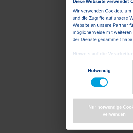
Diese Webseite verwendet 
Wir verwenden Cookies, um I
und die Zugriffe auf unsere 
Website an unsere Partner fü
möglicherweise mit weiteren
der Dienste gesammelt habe
Hinweis auf die Verarbeitun
Google Ireland Limited) ei
Einwilligungsauswahl
Notwendig
Indem Sie auf "Cookies zulass
Daten in den USA verarbeite
Standards unzureichendem Da
US-Behörden, zu Kontroll- 
verarbeitet werden können. 
Nur notwendige Cook
finden Sie in der Datenschut
verwenden
https://www.dawonia.de/d