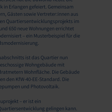
rk in Erlangen gefeiert. Gemeinsam
rn, Gästen sowie Vertreter:innen aus
n Quartiersentwicklungsprojekts im
rund 650 neue Wohnungen errichtet
nisiert – ein Musterbeispiel für die
dsmodernisierung.
uabschnitts ist das Quartier nun
iergeschossige Wohngebäude mit
dratmetern Wohnfläche. Die Gebäude
len den KfW-40-EE-Standard. Die
mepumpen und Photovoltaik.
projekt – er ist ein
Quartiersentwicklung gelingen kann.