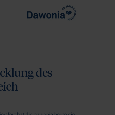
cklung des
eich
iersfest hat die Dawonia heute die