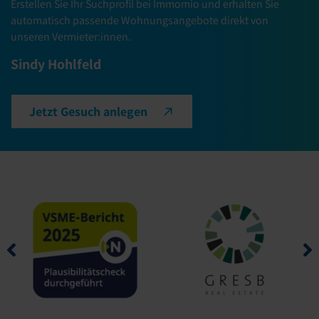
Erstellen Sie Ihr Suchprofil bei Immomio und erhalten Sie
automatisch passende Wohnungsangebote direkt von
unseren Vermieter:innen.
Sindy Hohlfeld
Jetzt Gesuch anlegen