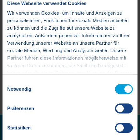
Diese Webseite verwendet Cookies
Um Ihnen den bestmöglichen Service zu bieten,
Wir verwenden Cookies, um Inhalte und Anzeigen zu
können Sie sich bei uns digital bewerben. Kopieren Sie
personalisieren, Funktionen für soziale Medien anbieten
den untenstehenden Link in die Adresszeile Ihres
zu können und die Zugriffe auf unsere Website zu
Browsers und folgen Sie der Anleitung.
analysieren. Außerdem geben wir Informationen zu Ihrer
Verwendung unserer Website an unsere Partner für
https://tenant.immomio.com/apply/4b780813-906f-
soziale Medien, Werbung und Analysen weiter. Unsere
418c-ad10-2870ebb273f1
Partner führen diese Informationen möglicherweise mit
weiteren Daten zusammen, die Sie ihnen bereitgestellt
haben oder die sie im Rahmen Ihrer Nutzung der Dienste
Parkplatz
gesammelt haben.
Einwilligungsauswahl
Jetzt anfragen
markieren
Notwendig
Hinweis auf die Verarbeitung Ihrer auf dieser
Webseite erhobenen Daten, sofern durch einen
Präferenzen
Drittanbieter (z.B. Google Ireland Limited) eine
Datenübermittlung in die USA nicht ausgeschlossen
werden kann
:
Statistiken
Sie suchen Ihr neues Zuhause?
Erstellen Sie Ihr Suchprofil bei Immomio und erhalten Sie