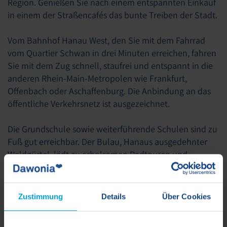
Region. Genießen Sie nach einem entspannten Einkauf
in einem der Straßencafés das bunte Treiben der Stadt.
Vom Bahnhof Hanau West, den Sie mit dem Fahrrad
vom Quartier Schwan in drei Minuten erreichen, fahren
Sie mit dem Zug schnell, staufrei und entspannt in die
anderen Rhein-Main-Metropolen wie Frankfurt,
Offenbach oder Aschaffenburg. Die Anbindung an das
öffentliche Verkehrsnetz ist ausgezeichnet.
Die Grundschule sowie weiterführende Schulen sind zu
Fuß gut erreichbar. Der Bulau, Hanaus ausgedehnter
Waldgürtel, lädt zu erholsamen Radtouren und
Spaziergängen ein.
Zustimmung
Details
Über Cookies
Hinweise
HINWEIS ZUR BEWERBUNG: