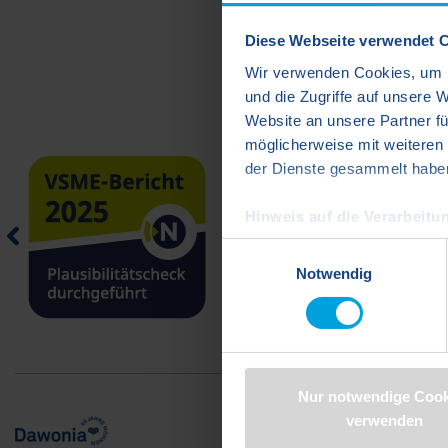
Diese Webseite verwendet 
Wir verwenden Cookies, um I
und die Zugriffe auf unsere 
Website an unsere Partner fü
möglicherweise mit weiteren
der Dienste gesammelt habe
Hinweis auf die Verarbeitun
Google Ireland Limited) ei
Einwilligungsauswahl
Notwendig
Indem Sie auf "Cookies zulass
Daten in den USA verarbeite
Standards unzureichendem Da
US-Behörden, zu Kontroll- 
verarbeitet werden können. 
Nur notwendige Cook
finden Sie in der Datenschut
verwenden
Als Ansprechpartner:in sind
https://www.dawonia.de/d