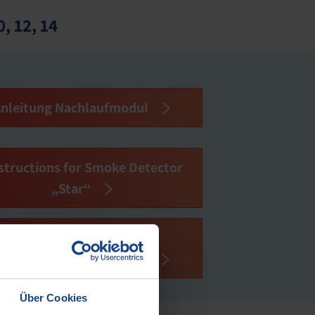
0, 12, 14
Anleitung Nachlaufmodul
structions for Smoke Detector
„Star“
Anleitung Verwendung
Nothandkurbel Rollladen
Über Cookies