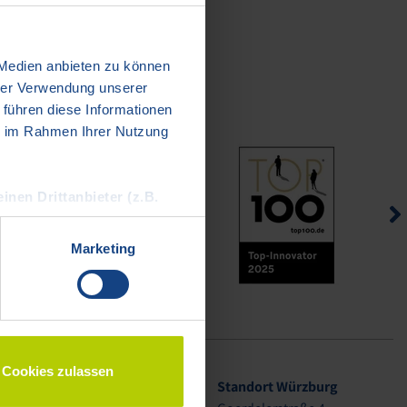
 Medien anbieten zu können
hrer Verwendung unserer
 führen diese Informationen
ie im Rahmen Ihrer Nutzung
inen Drittanbieter (z.B.
en kann
:
Marketing
 a) DSGVO ein, dass Ihre
n Land mit einem nach EU-
siko, dass Ihre Daten durch
behelfsmöglichkeiten,
esucher und der Dawonia
Cookies zulassen
serem Impressum
Standort Regensburg
Standort Würzburg