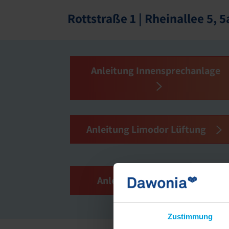
Rottstraße 1 | Rheinallee 5, 5a
Anleitung Innensprechanlage
Anleitung Limodor Lüftung
Anleitung Thermostat
Zustimmung