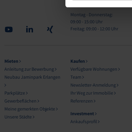
wir für Sie da:
Montag - Donnerstag:
09:00 - 15:00 Uhr
Youtube
Linked in
Xing
Freitag: 09:00 - 12:00 Uhr
Mieten
Kaufen
Anleitung zur Bewerbung
Verfügbare Wohnungen
Neubau Jaminpark Erlangen
Team
Newsletter-Anmeldung
Parkplätze
Ihr Weg zur Immobilie
Gewerbeflächen
Referenzen
Meine gemerkten Objekte
Investment
Unsere Städte
Ankaufsprofil