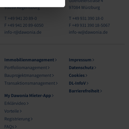
Donaustaufer Straße 120
Goerdelerstraße 4
93059 Regensburg
97084 Würzburg
T +49 941 20 89-0
T +49 931 390 18-0
F +49 941 20 89-6050
F +49 931 390 18-5067
info-r@dawonia.de
info-w@dawonia.de
Immobilienmanagement
Impressum
Portfoliomanagement
Datenschutz
Bauprojektmanagement
Cookies
Transaktionsmanagement
DL-InfoV
Barrierefreiheit
My Dawonia Mieter-App
Erklärvideo
Vorteile
Registrierung
FAQs