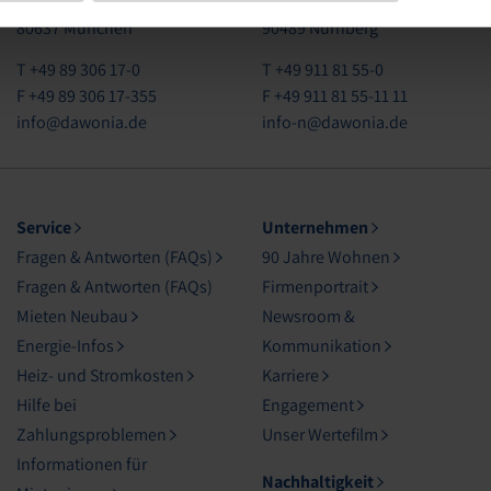
Dom-Pedro-Straße 19
Georg-Strobel-Straße 3
80637 München
90489 Nürnberg
T +49 89 306 17-0
T +49 911 81 55-0
F +49 89 306 17-355
F +49 911 81 55-11 11
info@dawonia.de
info-n@dawonia.de
Service
Unternehmen
Fragen & Antworten (FAQs)
90 Jahre Wohnen
Fragen & Antworten (FAQs)
Firmenportrait
Mieten Neubau
Newsroom &
Energie-Infos
Kommunikation
Heiz- und Stromkosten
Karriere
Hilfe bei
Engagement
Zahlungsproblemen
Unser Wertefilm
Informationen für
Nachhaltigkeit