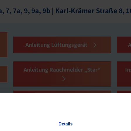
, 7, 7a, 9, 9a, 9b | Karl-Krämer Straße 8, 1
Anleitung Lüftungsgerät
Anleitung Rauchmelder „Star“
In
Anleitung Limodor
Gebläseeinheit
Details