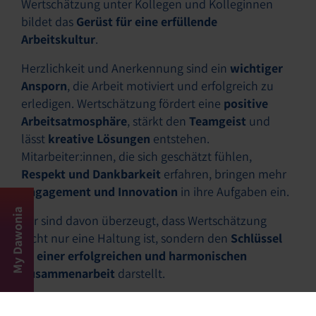
Wertschätzung unter Kollegen und Kolleginnen
bildet das
Gerüst für eine erfüllende
Arbeitskultur
.
Herzlichkeit und Anerkennung sind ein
wichtiger
Ansporn
, die Arbeit motiviert und erfolgreich zu
erledigen. Wertschätzung fördert eine
positive
Arbeitsatmosphäre
, stärkt den
Teamgeist
und
lässt
kreative Lösungen
entstehen.
Mitarbeiter:innen, die sich geschätzt fühlen,
Respekt und Dankbarkeit
erfahren, bringen mehr
Engagement und Innovation
in ihre Aufgaben ein.
My Dawonia
Wir sind davon überzeugt, dass Wertschätzung
nicht nur eine Haltung ist, sondern den
Schlüssel
zu einer erfolgreichen und harmonischen
Zusammenarbeit
darstellt.